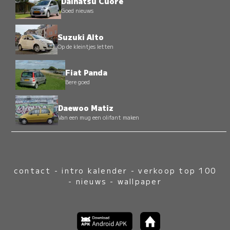
Daihatsu Cuore
Goed nieuws
Suzuki Alto
Op de kleintjes letten
Fiat Panda
Bere goed
Daewoo Matiz
Van een mug een olifant maken
contact
-
intro kalender
-
verkoop top 100
-
nieuws
-
wallpaper