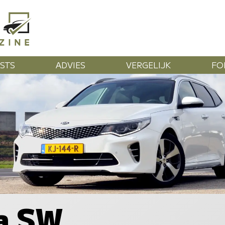
STS
ADVIES
VERGELIJK
FO
a SW