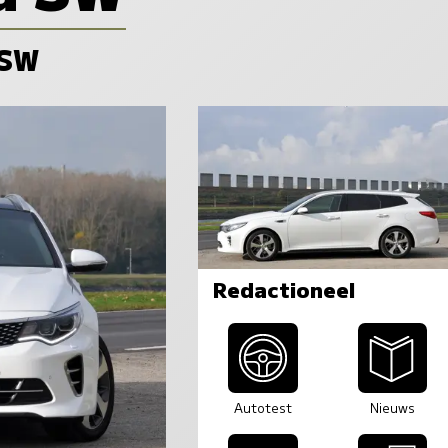
 SW
Redactioneel
Autotest
Nieuws