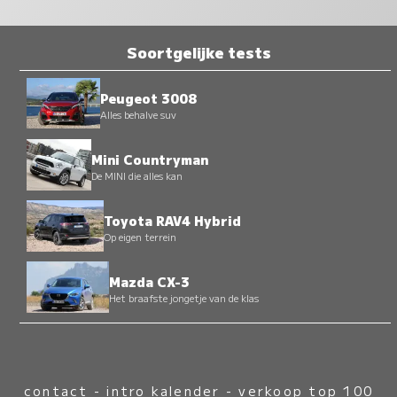
Soortgelijke tests
Peugeot 3008
Alles behalve suv
Mini Countryman
De MINI die alles kan
Toyota RAV4 Hybrid
Op eigen terrein
Mazda CX-3
Het braafste jongetje van de klas
contact
-
intro kalender
-
verkoop top 100