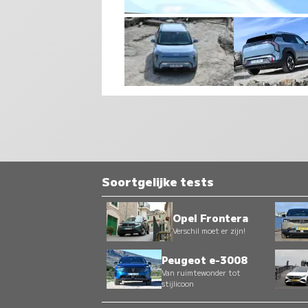
Soortgelijke tests
Opel Frontera
Verschil moet er zijn!
Peugeot e-3008
Van ruimtewonder tot
stijlicoon