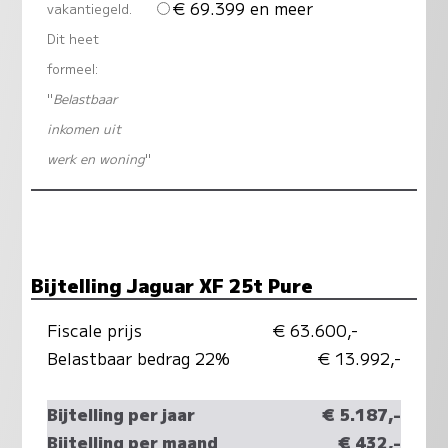
€ 69.399 en meer
vakantiegeld.
Dit heet
formeel:
"
Belastbaar
inkomen uit
werk en woning
"
Bijtelling Jaguar XF 25t Pure
Fiscale prijs
€ 63.600,-
Belastbaar bedrag 22%
€ 13.992,-
Bijtelling per jaar
€ 5.187,-
Bijtelling per maand
€ 432,-