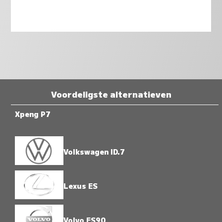
Voordeligste alternatieven
Xpeng P7
Volkswagen ID.7
Lexus ES
Volvo ES90