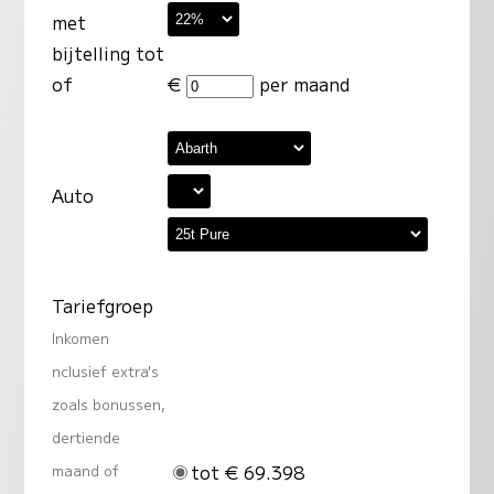
met
bijtelling tot
of
€
per maand
Auto
Tariefgroep
Inkomen
nclusief extra's
zoals bonussen,
dertiende
tot € 69.398
maand of