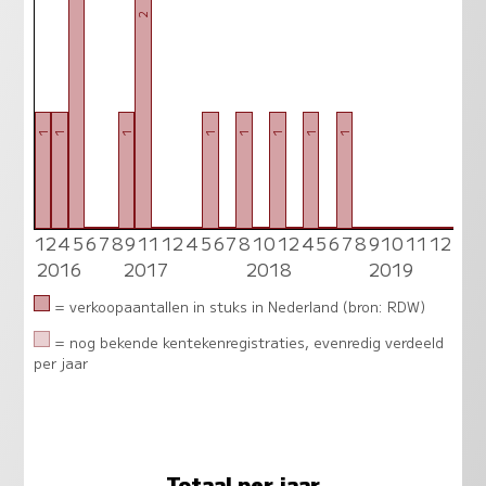
2
1
1
1
1
1
1
1
1
12
4
5
6
7
8
9
11
12
4
5
6
7
8
10
12
4
5
6
7
8
9
10
11
12
0
0
0
0
0
0
0
0
0
0
0
0
0
0
0
2016
2017
2018
2019
= verkoopaantallen in stuks in Nederland (bron: RDW)
= nog bekende kentekenregistraties, evenredig verdeeld
per jaar
Totaal per jaar