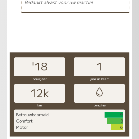
Bedankt alvast voor uw reactie!
'18
1
bouwjaar
jaar in bezit
12k
km
benzine
Betrouwbaarheid
9
Comfort
8
Motor
6