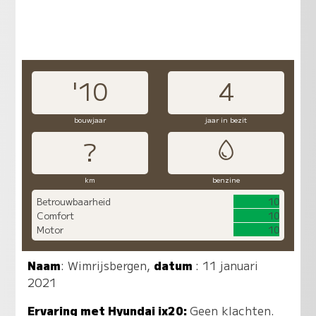
'10
4
bouwjaar
jaar in bezit
?
km
benzine
Betrouwbaarheid
10
Comfort
10
Motor
10
Naam
:
Wimrijsbergen
,
datum
: 11 januari
2021
Ervaring met Hyundai ix20:
Geen klachten.