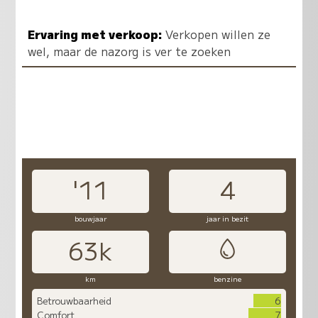
Ervaring met verkoop:
Verkopen willen ze
wel, maar de nazorg is ver te zoeken
'11
4
bouwjaar
jaar in bezit
63k
km
benzine
Betrouwbaarheid
6
Comfort
7