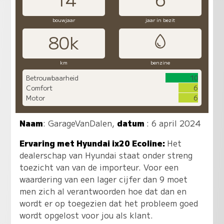
bouwjaar
jaar in bezit
80k
km
benzine
Betrouwbaarheid
10
Comfort
6
Motor
6
Naam
:
GarageVanDalen
,
datum
: 6 april 2024
Ervaring met Hyundai ix20 Ecoline:
Het
dealerschap van Hyundai staat onder streng
toezicht van van de importeur. Voor een
waardering van een lager cijfer dan 9 moet
men zich al verantwoorden hoe dat dan en
wordt er op toegezien dat het probleem goed
wordt opgelost voor jou als klant.