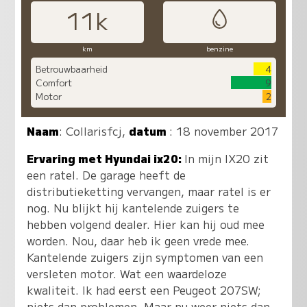
11k
km
benzine
Betrouwbaarheid
4
Comfort
9
Motor
2
Naam
:
Collarisfcj
,
datum
: 18 november 2017
Ervaring met Hyundai ix20:
In mijn IX20 zit
een ratel. De garage heeft de
distributieketting vervangen, maar ratel is er
nog. Nu blijkt hij kantelende zuigers te
hebben volgend dealer. Hier kan hij oud mee
worden. Nou, daar heb ik geen vrede mee.
Kantelende zuigers zijn symptomen van een
versleten motor. Wat een waardeloze
kwaliteit. Ik had eerst een Peugeot 207SW;
niets dan problemen. Maar nu weer niets dan