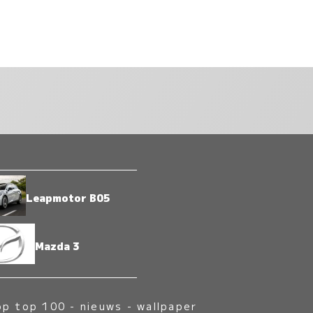
Leapmotor B05
Mazda 3
op top 100
-
nieuws
-
wallpaper