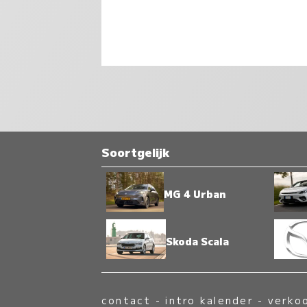
Soortgelijk
MG 4 Urban
Skoda Scala
contact
-
intro kalender
-
verko