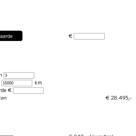
€
waarde
en
r
km
rde €
ten
€ 28.495,-