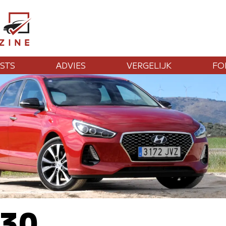
STS
ADVIES
VERGELIJK
FO
i30