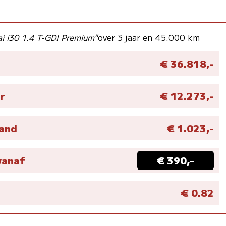
i i30 1.4 T-GDI Premium"
over 3 jaar en 45.000 km
€ 36.818,-
r
€ 12.273,-
aand
€ 1.023,-
vanaf
€ 390,-
M
€ 0.82