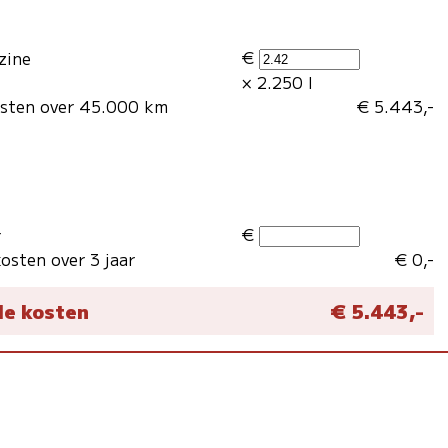
€
zine
× 2.250 l
osten over 45.000 km
€ 5.443,-
€
r
osten over 3 jaar
€ 0,-
le kosten
€ 5.443,-