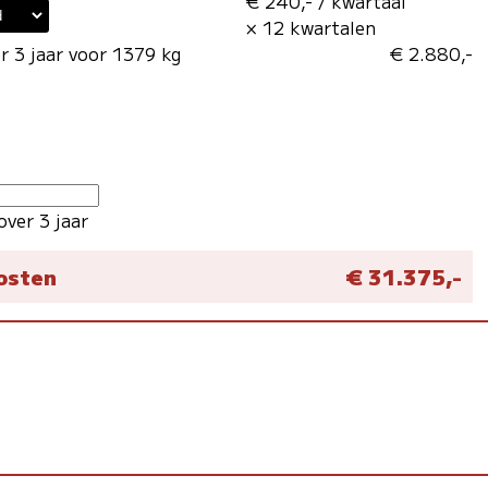
€ 240,- / kwartaal
× 12 kwartalen
r 3 jaar voor 1379 kg
€ 2.880,-
over 3 jaar
kosten
€ 31.375,-