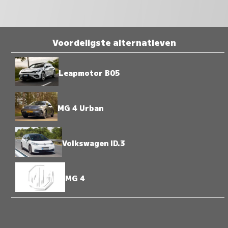
Voordeligste alternatieven
Leapmotor B05
MG 4 Urban
Volkswagen ID.3
MG 4