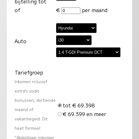
bijtelling tot
of
€
per maand
Auto
Tariefgroep
Inkomen nclusief
extra's zoals
bonussen, dertiende
tot € 69.398
maand of
€ 69.399 en meer
vakantiegeld. Dit
heet formeel:
"
Belastbaar inkomen