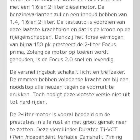
met een 1.6 en 2-liter dieselmotor. De
benzinevarianten zullen een inhoud hebben van
1.4, 1.6 en 2-liter. De testauto is voorzien van
deze laatste krachtbron en dat is de kroon op de
rijeigenschappen. Dankzij het forse vermogen
van bijna 150 pk presteert de 2-liter Focus
prima. Zolang de motor op toeren wordt
gehouden, is de Focus 2.0 snel en levendig.
De versnellingsbak schakelt licht en trefzeker.
De remmen hebben voldoende kracht om bij een
noodstop alle neuzen tegen de voorruit te
drukken. Toch nodigt deze vlotste versie niet uit
tot hard rijden.
De 2-liter motor is vooral bedoeld om de
prestaties in alle rust en met groot gemak neer
te zetten. Deze viercilinder Duratec Ti-VCT
(
T
win
I
ndependent
V
ariable
C
amshaft
T
iming