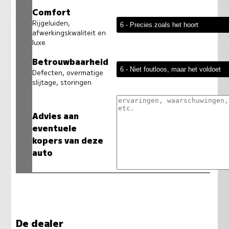
Comfort
Rijgeluiden,
afwerkingskwaliteit en
luxe
Betrouwbaarheid
Defecten, overmatige
slijtage, storingen
Advies aan
eventuele
kopers van deze
auto
De dealer