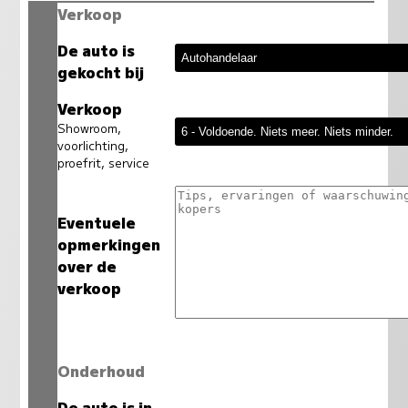
Verkoop
De auto is
gekocht bij
Verkoop
Showroom,
voorlichting,
proefrit, service
Eventuele
opmerkingen
over de
verkoop
Onderhoud
De auto is in