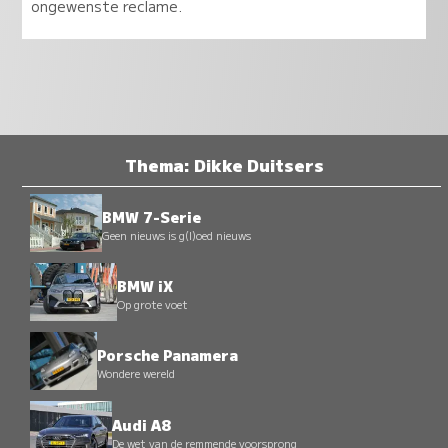
ongewenste reclame.
Thema: Dikke Duitsers
BMW 7-Serie
Geen nieuws is g(l)oed nieuws
BMW iX
Op grote voet
Porsche Panamera
Wondere wereld
Audi A8
De wet van de remmende voorsprong