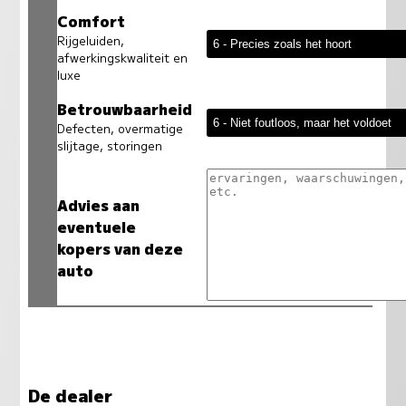
Comfort
Rijgeluiden,
afwerkingskwaliteit en
luxe
Betrouwbaarheid
Defecten, overmatige
slijtage, storingen
Advies aan
eventuele
kopers van deze
auto
De dealer