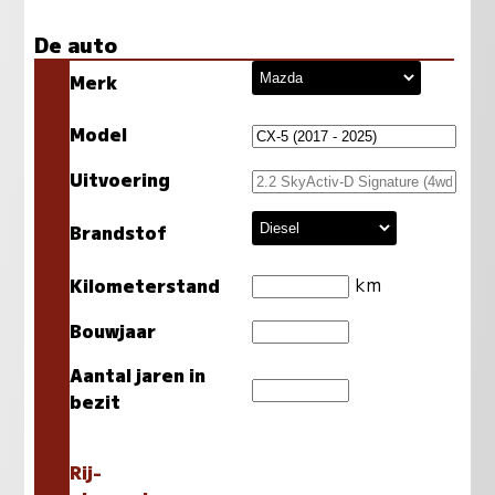
De auto
Merk
Model
Uitvoering
Brandstof
km
Kilometerstand
Bouwjaar
Aantal jaren in
bezit
Rij-