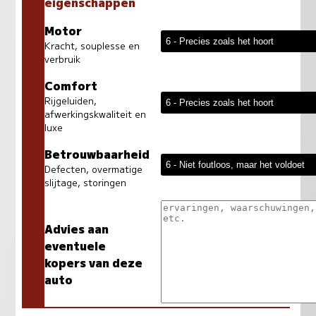
eigenschappen
Motor
Kracht, souplesse en
verbruik
Comfort
Rijgeluiden,
afwerkingskwaliteit en
luxe
Betrouwbaarheid
Defecten, overmatige
slijtage, storingen
Advies aan
eventuele
kopers van deze
auto