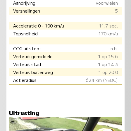
Aandrijving
voorwielen
Versnellingen
5
Acceleratie 0 - 100 km/u
11.7 sec.
Topsnelheid
170 km/u
CO2 uitstoot
n.b.
Verbruik gemiddeld
1 op 15.6
Verbruik stad
1 op 14.3
Verbruik buitenweg
1 op 20.0
Actieradius
624 km (NEDC)
Uitrusting