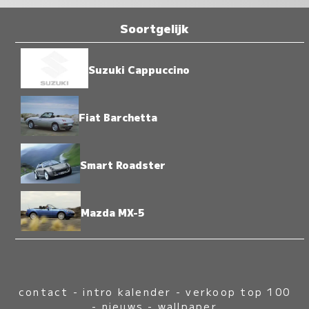
Soortgelijk
Suzuki Cappuccino
Fiat Barchetta
Smart Roadster
Mazda MX-5
contact
-
intro kalender
-
verkoop top 100
-
nieuws
-
wallpaper