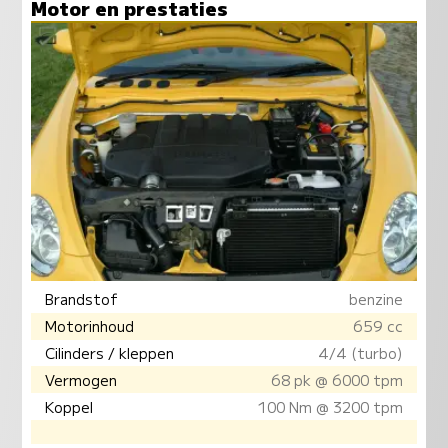
Motor en prestaties
Brandstof
benzine
Motorinhoud
659 cc
Cilinders / kleppen
4/4 (turbo)
Vermogen
68 pk @ 6000 tpm
Koppel
100 Nm @ 3200 tpm