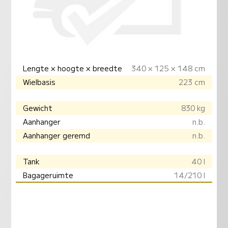
Lengte × hoogte × breedte
340 × 125 × 148 cm
Wielbasis
223 cm
Gewicht
830 kg
Aanhanger
n.b.
Aanhanger geremd
n.b.
Tank
40 l
Bagageruimte
14/210 l