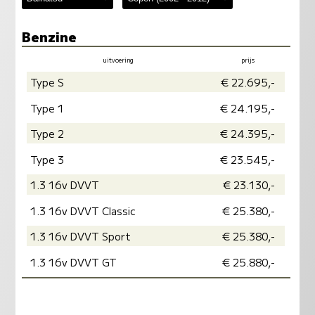
Benzine
uitvoering
prijs
vermogen
milieu
Type S
€ 22.695,-
Type 1
€ 24.195,-
Type 2
€ 24.395,-
Type 3
€ 23.545,-
1.3 16v DVVT
€ 23.130,-
1.3 16v DVVT Classic
€ 25.380,-
1.3 16v DVVT Sport
€ 25.380,-
1.3 16v DVVT GT
€ 25.880,-