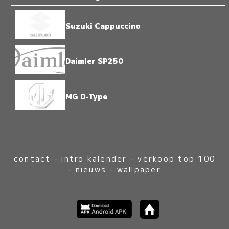
Suzuki Cappuccino
Daimler SP250
MG D-Type
contact
-
intro kalender
-
verkoop top 100
-
nieuws
-
wallpaper