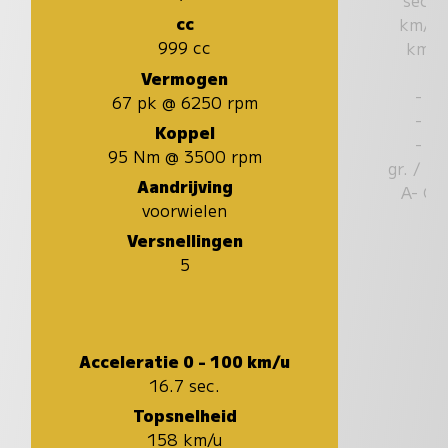
cc
km/u
999 cc
km
Vermogen
-
67 pk @ 6250 rpm
-
Koppel
-
95 Nm @ 3500 rpm
gr. / k
Aandrijving
A- G
voorwielen
Versnellingen
5
Acceleratie 0 - 100 km/u
16.7 sec.
Topsnelheid
158 km/u