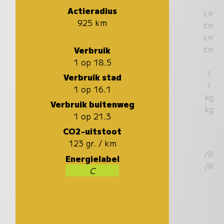
Actieradius
cm
925 km
cm
cm
cm
Verbruik
1 op 18.5
l
Verbruik stad
l
1 op 16.1
kg
Verbruik buitenweg
kg
1 op 21.3
CO2-uitstoot
123 gr. / km
/R
Energielabel
/R
C