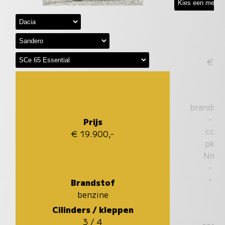
€
brandst
-
Prijs
cc
€ 19.900,-
pk
Nm
-
-
Brandstof
benzine
Cilinders / kleppen
3 / 4
sec.