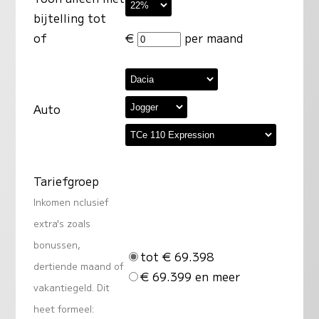
bijtelling tot
of
€
per maand
Auto
Tariefgroep
Inkomen nclusief
extra's zoals
bonussen,
tot € 69.398
dertiende maand of
€ 69.399 en meer
vakantiegeld. Dit
heet formeel: