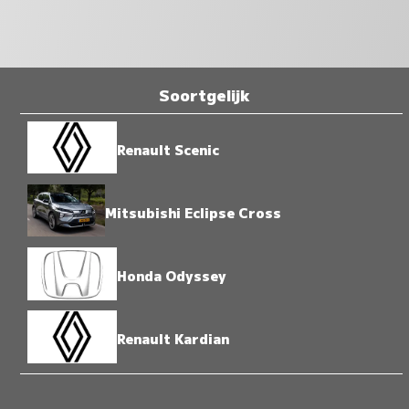
Soortgelijk
Renault Scenic
Mitsubishi Eclipse Cross
Honda Odyssey
Renault Kardian