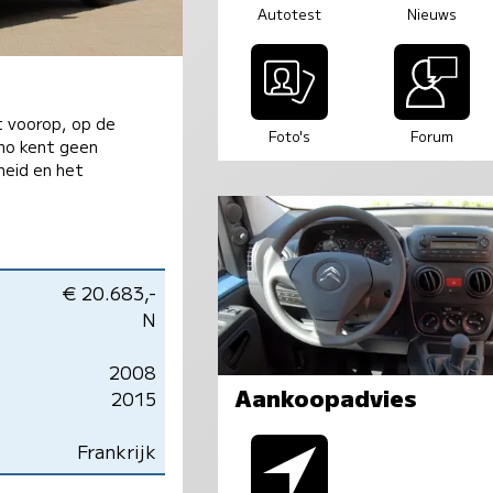
Autotest
Nieuws
t voorop, op de
Foto's
Forum
emo kent geen
heid en het
€ 20.683,-
N
2008
Aankoopadvies
2015
Frankrijk