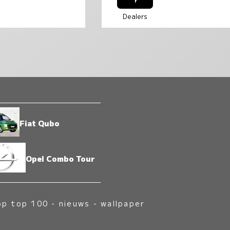
Dealers
Fiat Qubo
Opel Combo Tour
op top 100
-
nieuws
-
wallpaper