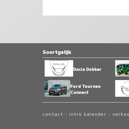
Soortgelijk
Dacia Dokker
Ford Tourneo
Connect
contact
-
intro kalender
-
verko