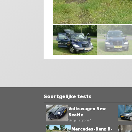
Soortgelijke tests
Volkswagen New
Beetle
Vergane glorie?
Mercedes-Benz B-