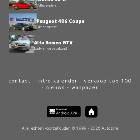
Alles anders
Peugeot 406 Coupe
Uit de kunst
Alfa Romeo GTV
Lady en de vagebond
contact
-
intro kalender
-
verkoop top 100
-
nieuws
-
wallpaper
Alle rechten voorbehouden © 1999 - 2026 Autozine