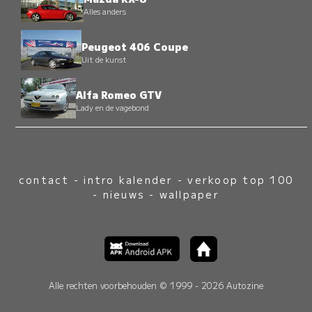
Alles anders
Peugeot 406 Coupe
Uit de kunst
Alfa Romeo GTV
Lady en de vagebond
contact
-
intro kalender
-
verkoop top 100
-
nieuws
-
wallpaper
Alle rechten voorbehouden © 1999 - 2026 Autozine