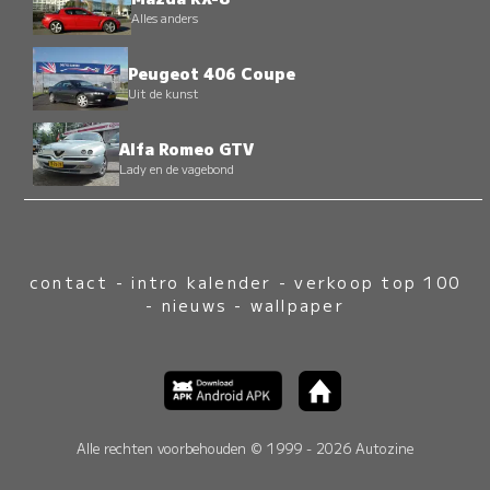
Alles anders
Peugeot 406 Coupe
Uit de kunst
Alfa Romeo GTV
Lady en de vagebond
contact
-
intro kalender
-
verkoop top 100
-
nieuws
-
wallpaper
Alle rechten voorbehouden © 1999 - 2026 Autozine