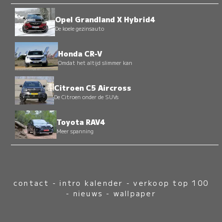
Opel Grandland X Hybrid4
De koele gezinsauto
Honda CR-V
Omdat het altijd slimmer kan
Citroen C5 Aircross
De Citroen onder de SUVs
Toyota RAV4
Meer spanning
contact
-
intro kalender
-
verkoop top 100
-
nieuws
-
wallpaper