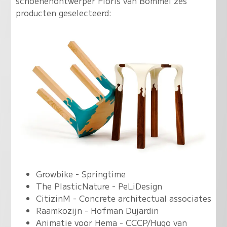
schoenenontwerper Floris van Bommel zes
producten geselecteerd:
Growbike - Springtime
The PlasticNature - PeLiDesign
CitizinM - Concrete architectual associates
Raamkozijn - Hofman Dujardin
Animatie voor Hema - CCCP/Hugo van