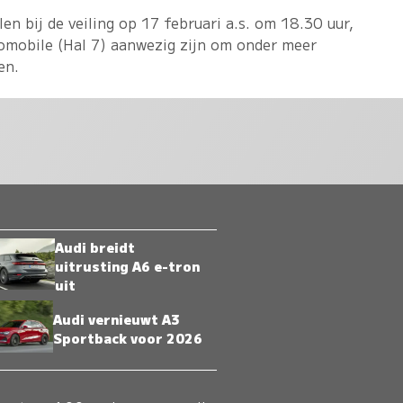
en bij de veiling op 17 februari a.s. om 18.30 uur,
romobile (Hal 7) aanwezig zijn om onder meer
en.
Audi breidt
uitrusting A6 e-tron
uit
Audi vernieuwt A3
Sportback voor 2026