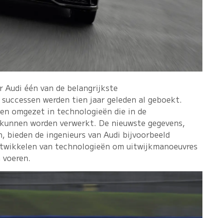
 Audi één van de belangrijkste
 successen werden tien jaar geleden al geboekt.
ten omgezet in technologieën die in de
 kunnen worden verwerkt. De nieuwste gegevens,
n, bieden de ingenieurs van Audi bijvoorbeeld
ntwikkelen van technologieën om uitwijkmanoeuvres
n voeren.