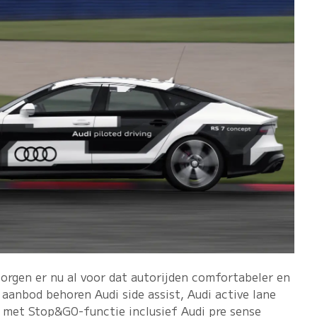
orgen er nu al voor dat autorijden comfortabeler en
aanbod behoren Audi side assist, Audi active lane
l met Stop&G0-functie inclusief Audi pre sense