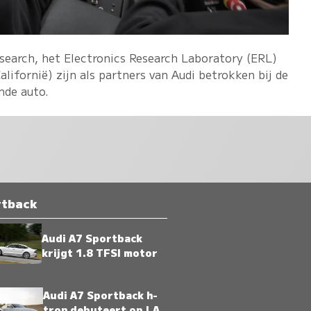
earch, het Electronics Research Laboratory (ERL)
alifornië) zijn als partners van Audi betrokken bij de
nde auto.
rtback
Audi A7 Sportback
krijgt 1.8 TFSI motor
Audi A7 Sportback h-
tron debuteert op LA