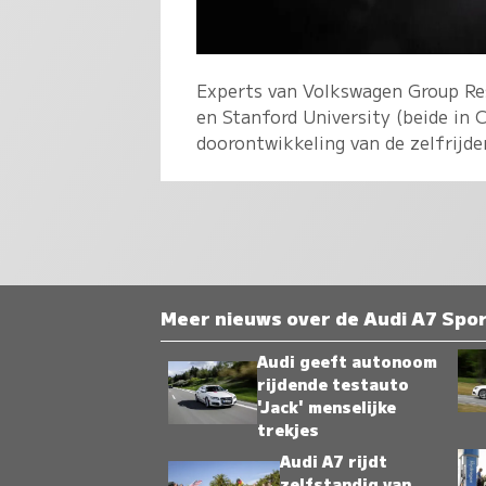
Experts van Volkswagen Group Res
en Stanford University (beide in C
doorontwikkeling van de zelfrijde
Meer nieuws over de Audi A7 Spo
Audi geeft autonoom
rijdende testauto
'Jack' menselijke
trekjes
Audi A7 rijdt
zelfstandig van