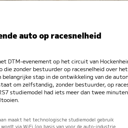
dende auto op racesnelheid
het DTM-evenement op het circuit van Hockenhe
 die zonder bestuurder op racesnelheid over het 
belangrijke stap in de ontwikkeling van de auto
 staat om zelfstandig, zonder bestuurder, op rac
i RS7 studiemodel had iets meer dan twee minute
ltooien.
baan maakt het technologische studiemodel gebruik
wordt via WiFi (op basis van voor de auto-industrie