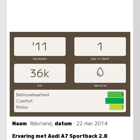
'11
1
bouwjaar
jaar in bezit
36k
km
benzine
Betrouwbaarheid
8
Comfort
9
Motor
7
Naam
:
Rdorland
,
datum
: 22 mei 2014
Ervaring met Audi A7 Sportback 2.8