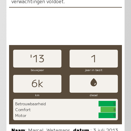
verwachtingen voldoet.
'13
1
bouwjaar
jaar in bezit
6k
km
diesel
Betrouwbaarheid
9
Comfort
8
Motor
9
Naam
:
Marcel. Wetemans
,
datum
: 3 juli 2013