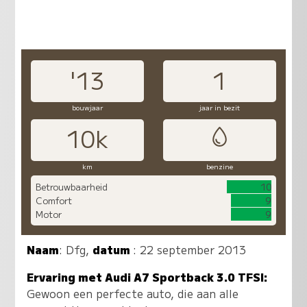
'13
1
bouwjaar
jaar in bezit
10k
km
benzine
Betrouwbaarheid
10
Comfort
9
Motor
9
Naam
:
Dfg
,
datum
: 22 september 2013
Ervaring met Audi A7 Sportback 3.0 TFSI:
Gewoon een perfecte auto, die aan alle