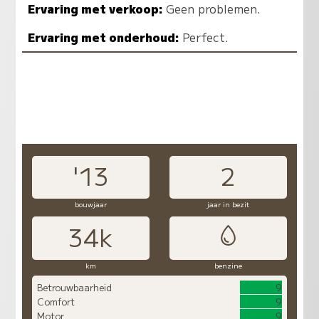
Ervaring met verkoop:
Geen problemen.
Ervaring met onderhoud:
Perfect.
'13
2
bouwjaar
jaar in bezit
34k
km
benzine
Betrouwbaarheid
9
Comfort
9
Motor
9