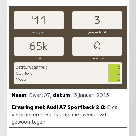
'11
3
bouwjaar
jaar in bezit
65k
km
benzine
Betrouwbaarheid
6
Comfort
6
Motor
6
Naam
:
Dwart07
,
datum
: 5 januari 2015
Ervaring met Audi A7 Sportback 2.8:
Giga
verbruik en krap. Is prijs niet waard, valt
gewoon tegen.