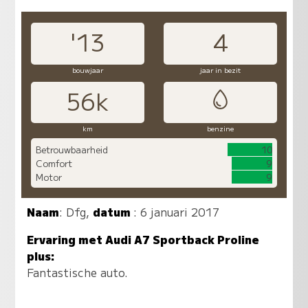
'13
4
bouwjaar
jaar in bezit
56k
km
benzine
Betrouwbaarheid
10
Comfort
9
Motor
9
Naam
:
Dfg
,
datum
: 6 januari 2017
Ervaring met Audi A7 Sportback Proline
plus:
Fantastische auto.