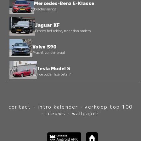
Mercedes-Benz E-Klasse
Beschermengel
Jaguar XF
Precies hetzelfde, maar dan anders
Volvo S90
Pracht zonder praal
Tesla Model S
Hoe ouder hoe beter?
contact
-
intro kalender
-
verkoop top 100
-
nieuws
-
wallpaper