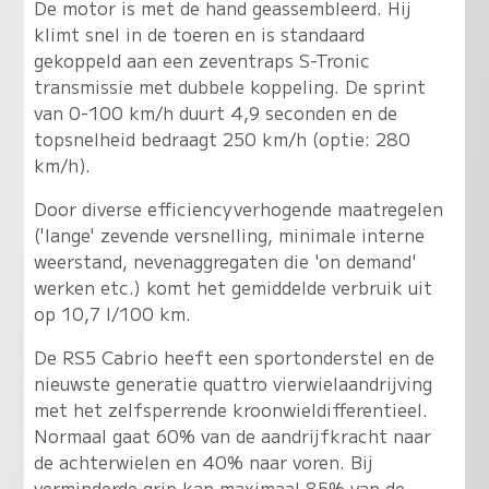
De motor is met de hand geassembleerd. Hij
klimt snel in de toeren en is standaard
gekoppeld aan een zeventraps S-Tronic
transmissie met dubbele koppeling. De sprint
van 0-100 km/h duurt 4,9 seconden en de
topsnelheid bedraagt 250 km/h (optie: 280
km/h).
Door diverse efficiencyverhogende maatregelen
('lange' zevende versnelling, minimale interne
weerstand, nevenaggregaten die 'on demand'
werken etc.) komt het gemiddelde verbruik uit
op 10,7 l/100 km.
De RS5 Cabrio heeft een sportonderstel en de
nieuwste generatie quattro vierwielaandrijving
met het zelfsperrende kroonwieldifferentieel.
Normaal gaat 60% van de aandrijfkracht naar
de achterwielen en 40% naar voren. Bij
verminderde grip kan maximaal 85% van de