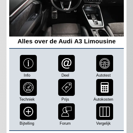
Alles over de Audi A3 Limousine
Info
Deel
Autotest
Techniek
Prijs
Autokosten
Bijtelling
Forum
Vergelijk