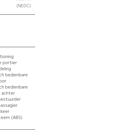
(NEDC)
tioning
e portier
deling
sch bedienbare
voor
sch bedienbare
n achter
bestuurder
passagier
kkeer
teem (ABS)