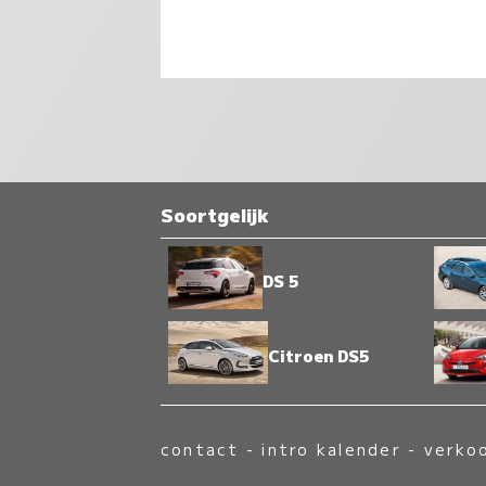
Soortgelijk
DS 5
Citroen DS5
contact
-
intro kalender
-
verko