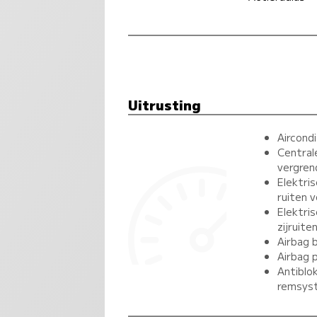
Uitrusting
Aircondi
Central
vergren
Elektri
ruiten 
Elektri
zijruite
Airbag 
Airbag 
Antiblo
remsys