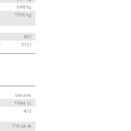
648 kg
1350 kg
80 l
e
510 l
benzine
1984 cc
4/2
116 pk @