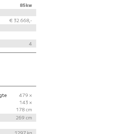
85kw
€ 32.668,-
4
gte
479 ×
143 ×
178 cm
269 cm
1297 kg