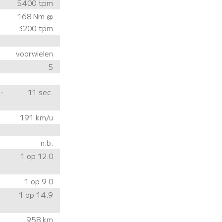
5400 tpm
168 Nm @
3200 tpm
voorwielen
5
-
11 sec.
191 km/u
n.b.
1 op 12.0
1 op 9.0
1 op 14.9
958 km