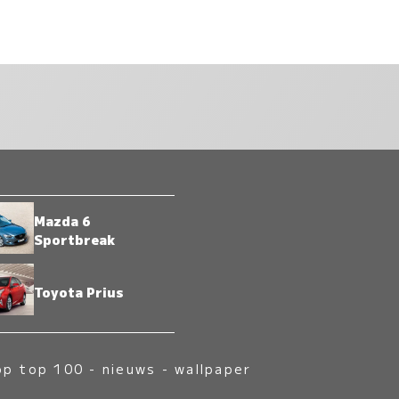
Mazda 6
Sportbreak
Toyota Prius
op top 100
-
nieuws
-
wallpaper