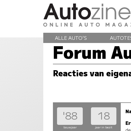
ALLE AUTO'S
AUTOTE
Forum Au
Reacties van eigen
N
'88
18
Er
bouwjaar
jaar in bezit
de