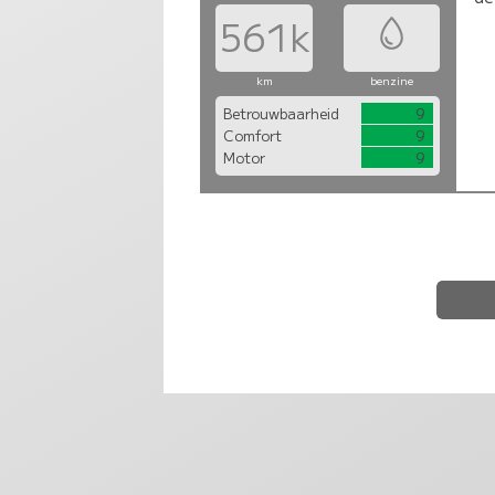
561k
km
benzine
Betrouwbaarheid
9
Comfort
9
Motor
9