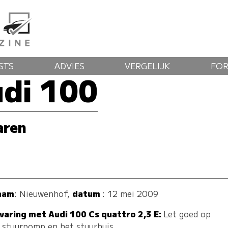
STS
ADVIES
VERGELIJK
FO
di 100
aren
aam
:
Nieuwenhof
,
datum
: 12 mei 2009
varing met Audi 100 Cs quattro 2,3 E:
Let goed op
 stuurpomp en het stuurhuis.