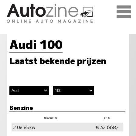
Audi 100
Laatst bekende prijzen
Benzine
uitvoering
prijs
vermogen
milieu
2.0e 85kw
€ 32.668,-