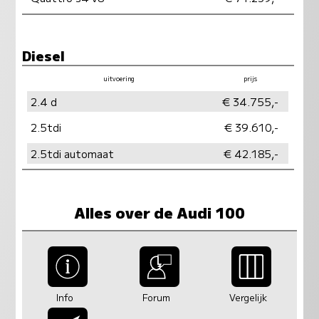
Diesel
uitvoering
prijs
vermogen
milieu
2.4 d
€ 34.755,-
2.5tdi
€ 39.610,-
2.5tdi automaat
€ 42.185,-
Alles over de Audi 100
Info
Forum
Vergelijk