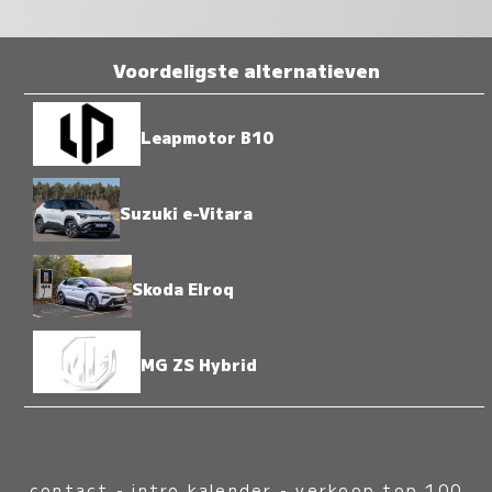
Voordeligste alternatieven
Leapmotor B10
Suzuki e-Vitara
Skoda Elroq
MG ZS Hybrid
contact
-
intro kalender
-
verkoop top 100