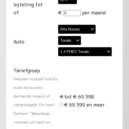
bijtelling tot
of
€
per maand
Auto
Tariefgroep
Inkomen nclusief extra's
zoals bonussen,
tot € 69.398
dertiende maand of
€ 69.399 en meer
vakantiegeld. Dit heet
formeel: "
Belastbaar
inkomen uit werk en