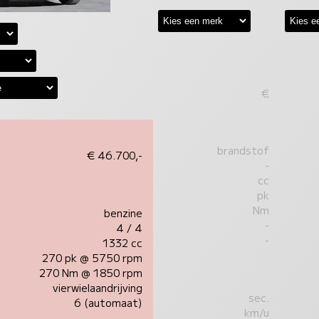
€
brandstof
€ 46.700,-
-
cc
pk
Nm
benzine
-
4 / 4
-
1332 cc
270 pk @ 5750 rpm
270 Nm @ 1850 rpm
vierwielaandrijving
sec.
6 (automaat)
km/u