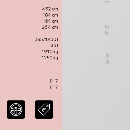
cm
452 cm
l
184 cm
l
161 cm
kg
264 cm
kg
385/1430 l
43 l
1910 kg
/R
1250 kg
/R
R17
R17