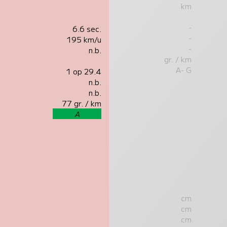
km
-
6.6 sec.
-
195 km/u
-
n.b.
gr. / km
A- G
1 op 29.4
n.b.
n.b.
77 gr. / km
A
cm
cm
cm