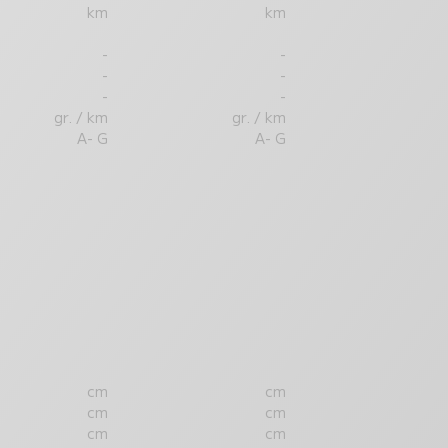
km
km
-
-
-
-
-
-
gr. / km
gr. / km
A- G
A- G
cm
cm
cm
cm
cm
cm