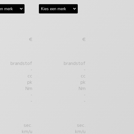
€
€
brandstof
brandstof
-
-
cc
cc
pk
pk
Nm
Nm
-
-
-
-
sec.
sec.
km/u
km/u