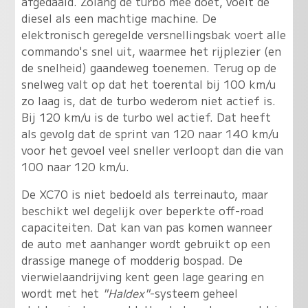
afgedaald. Zolang de turbo mee doet, voelt de
diesel als een machtige machine. De
elektronisch geregelde versnellingsbak voert alle
commando's snel uit, waarmee het rijplezier (en
de snelheid) gaandeweg toenemen. Terug op de
snelweg valt op dat het toerental bij 100 km/u
zo laag is, dat de turbo wederom niet actief is.
Bij 120 km/u is de turbo wel actief. Dat heeft
als gevolg dat de sprint van 120 naar 140 km/u
voor het gevoel veel sneller verloopt dan die van
100 naar 120 km/u.
De XC70 is niet bedoeld als terreinauto, maar
beschikt wel degelijk over beperkte off-road
capaciteiten. Dat kan van pas komen wanneer
de auto met aanhanger wordt gebruikt op een
drassige manege of modderig bospad. De
vierwielaandrijving kent geen lage gearing en
wordt met het
"Haldex"
-systeem geheel