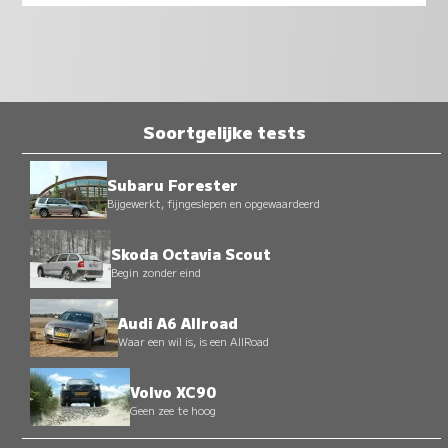
Soortgelijke tests
Subaru Forester
Bijgewerkt, fijngeslepen en opgewaardeerd
Skoda Octavia Scout
Begin zonder eind
Audi A6 Allroad
Waar een wil is, is een AllRoad
Volvo XC90
Geen zee te hoog