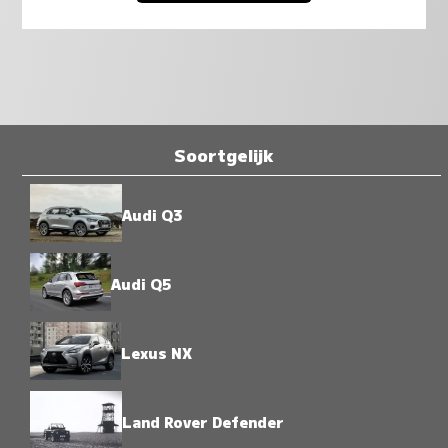
Soortgelijk
Audi Q3
Audi Q5
Lexus NX
Land Rover Defender