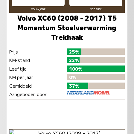
bouwjaar
benzine
Volvo XC60 (2008 - 2017) T5
Momentum Stoelverwarming
Trekhaak
Prijs
25%
KM-stand
22%
Leeftijd
100%
KM per jaar
0%
Gemiddeld
37%
Aangeboden door