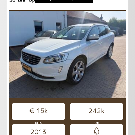
€ 15k
242k
prijs
km
2013