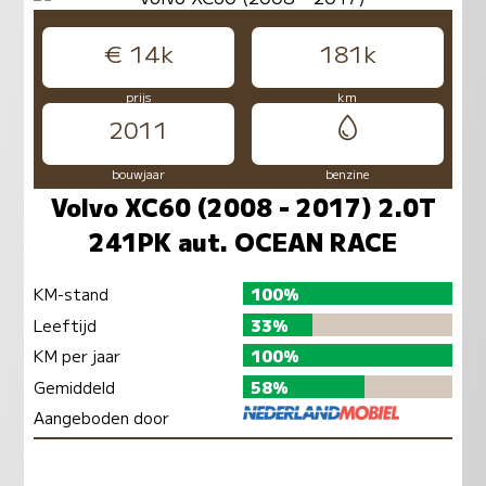
€ 14k
181k
prijs
km
2011
bouwjaar
benzine
Volvo XC60 (2008 - 2017) 2.0T
241PK aut. OCEAN RACE
KM-stand
100%
Leeftijd
33%
KM per jaar
100%
Gemiddeld
58%
Aangeboden door