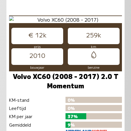
€ 12k
259k
prijs
km
2010
bouwjaar
benzine
Volvo XC60 (2008 - 2017) 2.0 T
Momentum
KM-stand
0%
Leeftijd
0%
KM per jaar
37%
Gemiddeld
9%