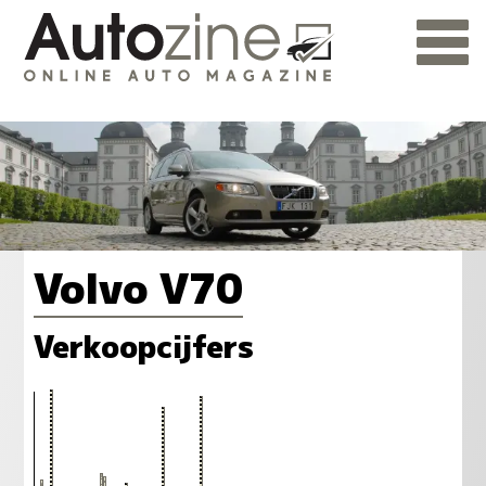
Volvo V70
Verkoopcijfers
668
657
635
508
500