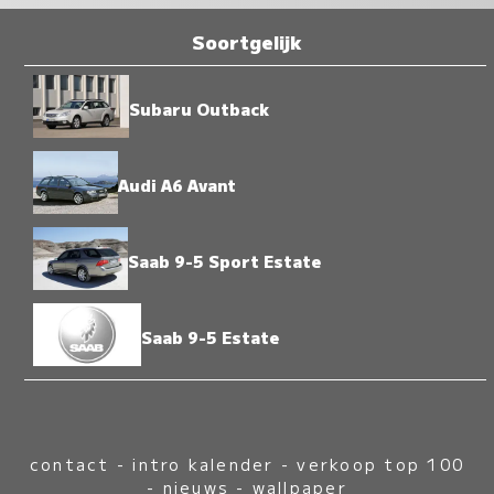
Soortgelijk
Subaru Outback
Audi A6 Avant
Saab 9-5 Sport Estate
Saab 9-5 Estate
contact
-
intro kalender
-
verkoop top 100
-
nieuws
-
wallpaper