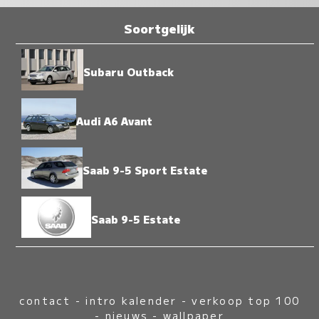
Soortgelijk
Subaru Outback
Audi A6 Avant
Saab 9-5 Sport Estate
Saab 9-5 Estate
contact
-
intro kalender
-
verkoop top 100
-
nieuws
-
wallpaper