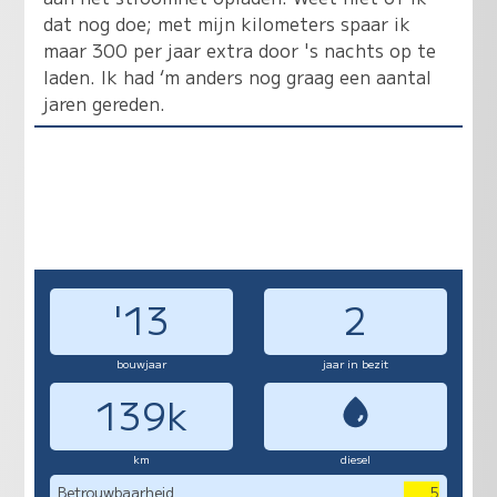
dat nog doe; met mijn kilometers spaar ik
maar 300 per jaar extra door 's nachts op te
laden. Ik had ‘m anders nog graag een aantal
jaren gereden.
'13
2
bouwjaar
jaar in bezit
139k
km
diesel
Betrouwbaarheid
5