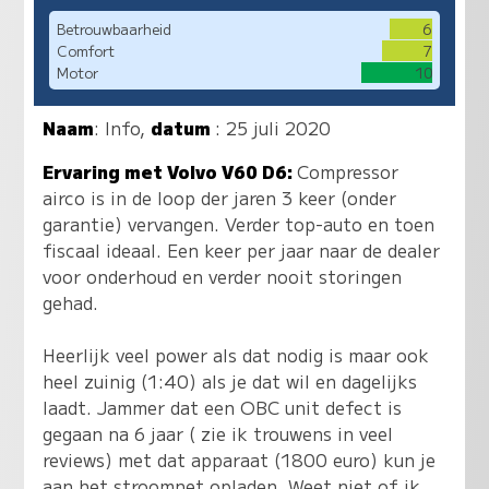
Betrouwbaarheid
6
Comfort
7
Motor
10
Naam
:
Info
,
datum
: 25 juli 2020
Ervaring met Volvo V60 D6:
Compressor
airco is in de loop der jaren 3 keer (onder
garantie) vervangen. Verder top-auto en toen
fiscaal ideaal. Een keer per jaar naar de dealer
voor onderhoud en verder nooit storingen
gehad.
Heerlijk veel power als dat nodig is maar ook
heel zuinig (1:40) als je dat wil en dagelijks
laadt. Jammer dat een OBC unit defect is
gegaan na 6 jaar ( zie ik trouwens in veel
reviews) met dat apparaat (1800 euro) kun je
aan het stroomnet opladen. Weet niet of ik