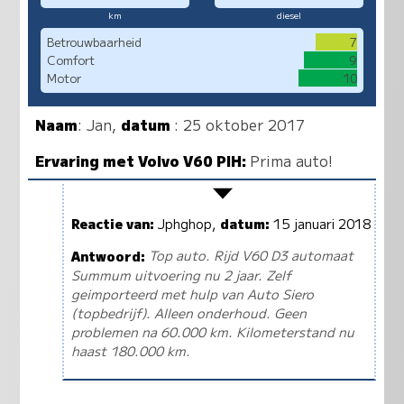
km
diesel
Betrouwbaarheid
7
Comfort
9
Motor
10
Naam
:
Jan
,
datum
: 25 oktober 2017
Ervaring met Volvo V60 PIH:
Prima auto!
Reactie van:
Jphghop,
datum:
15 januari 2018
Antwoord:
Top auto. Rijd V60 D3 automaat
Summum uitvoering nu 2 jaar. Zelf
geimporteerd met hulp van Auto Siero
(topbedrijf). Alleen onderhoud. Geen
problemen na 60.000 km. Kilometerstand nu
haast 180.000 km.