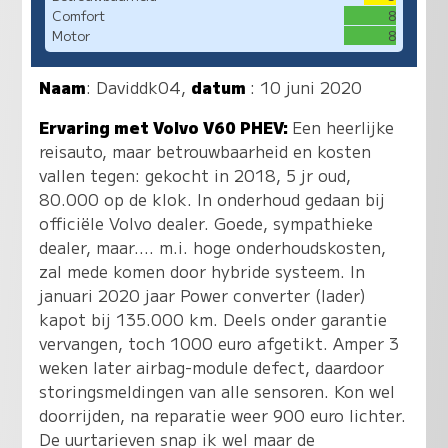
Comfort
8
Motor
8
Naam
:
Daviddk04
,
datum
: 10 juni 2020
Ervaring met Volvo V60 PHEV:
Een heerlijke
reisauto, maar betrouwbaarheid en kosten
vallen tegen: gekocht in 2018, 5 jr oud,
80.000 op de klok. In onderhoud gedaan bij
officiële Volvo dealer. Goede, sympathieke
dealer, maar.... m.i. hoge onderhoudskosten,
zal mede komen door hybride systeem. In
januari 2020 jaar Power converter (lader)
kapot bij 135.000 km. Deels onder garantie
vervangen, toch 1000 euro afgetikt. Amper 3
weken later airbag-module defect, daardoor
storingsmeldingen van alle sensoren. Kon wel
doorrijden, na reparatie weer 900 euro lichter.
De uurtarieven snap ik wel maar de