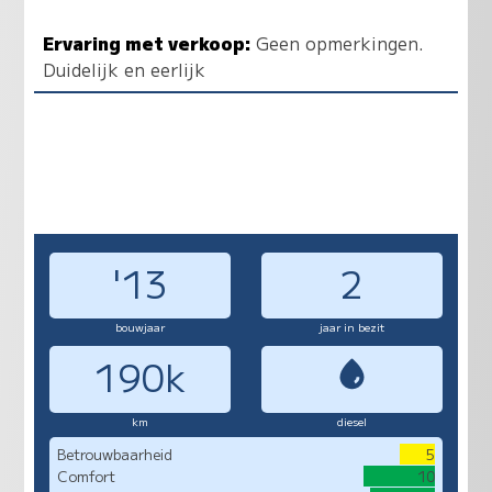
Ervaring met verkoop:
Geen opmerkingen.
Duidelijk en eerlijk
'13
2
bouwjaar
jaar in bezit
190k
km
diesel
Betrouwbaarheid
5
Comfort
10