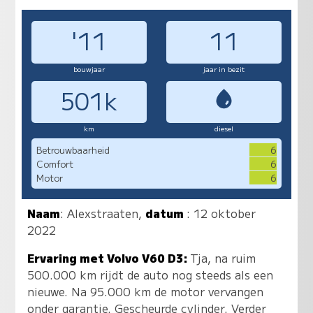
'11
11
bouwjaar
jaar in bezit
501k
km
diesel
Betrouwbaarheid
6
Comfort
6
Motor
6
Naam
:
Alexstraaten
,
datum
: 12 oktober
2022
Ervaring met Volvo V60 D3:
Tja, na ruim
500.000 km rijdt de auto nog steeds als een
nieuwe. Na 95.000 km de motor vervangen
onder garantie. Gescheurde cylinder. Verder