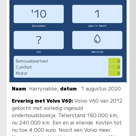
'10
1
bouwjaar
jaar in bezit
?
km
benzine
Betrouwbaarheid
6
Comfort
6
Motor
6
Naam
:
Harrynabbe
,
datum
: 1 augustus 2020
Ervaring met Volvo V60:
Volvo V60 van 2012
gekocht met volledig ingevuld
onderhoudsboekje. Tellerstand 180.000 km,
nu 240.000 km. Een en al ellende. Kosten tot
nu toe 4.000 euro. Nooit een Volvo meer.