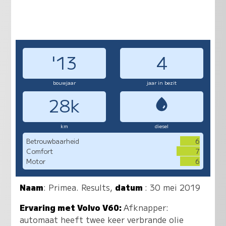
'13
4
bouwjaar
jaar in bezit
28k
km
diesel
Betrouwbaarheid
6
Comfort
7
Motor
6
Naam
:
Primea. Results
,
datum
: 30 mei 2019
Ervaring met Volvo V60:
Afknapper:
automaat heeft twee keer verbrande olie