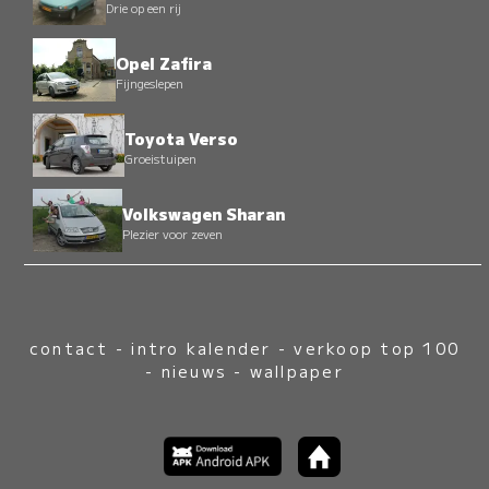
Drie op een rij
Opel Zafira
Fijngeslepen
Toyota Verso
Groeistuipen
Volkswagen Sharan
Plezier voor zeven
contact
-
intro kalender
-
verkoop top 100
-
nieuws
-
wallpaper