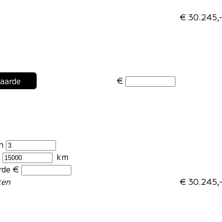
€ 30.245,
€
waarde
en
r
km
rde €
ten
€ 30.245,