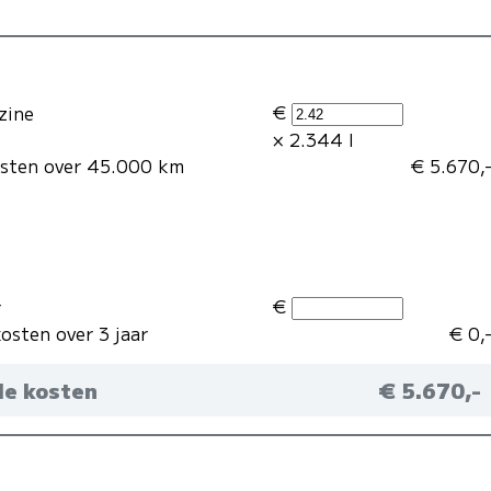
€
zine
× 2.344 l
osten over 45.000 km
€ 5.670,
€
r
osten over 3 jaar
€ 0,
le kosten
€ 5.670,-