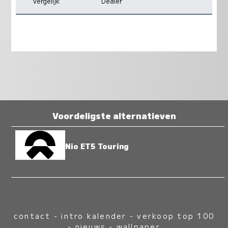
Vergelijk
Dealer
Voordeligste alternatieven
Nio ET5 Touring
contact
-
intro kalender
-
verkoop top 100
-
nieuws
-
wallpaper