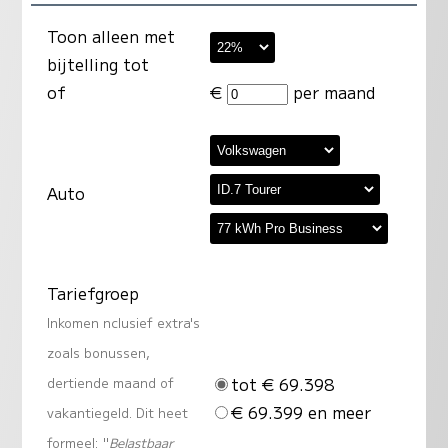
Toon alleen met
bijtelling tot
of
€
per maand
Auto
Tariefgroep
Inkomen nclusief extra's
zoals bonussen,
tot € 69.398
dertiende maand of
€ 69.399 en meer
vakantiegeld. Dit heet
formeel: "
Belastbaar