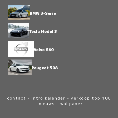
BMW 3-Serie
Tesla Model 3
Volvo S60
Peugeot 508
contact
-
intro kalender
-
verkoop top 100
-
nieuws
-
wallpaper