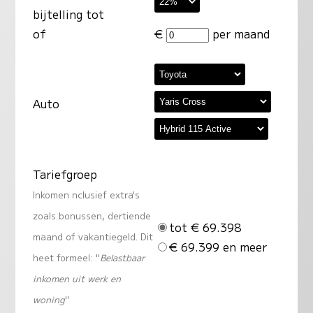
bijtelling tot
of
€
per maand
Auto
Tariefgroep
Inkomen nclusief extra's
zoals bonussen, dertiende
tot € 69.398
maand of vakantiegeld. Dit
€ 69.399 en meer
heet formeel: "
Belastbaar
inkomen uit werk en
woning
"