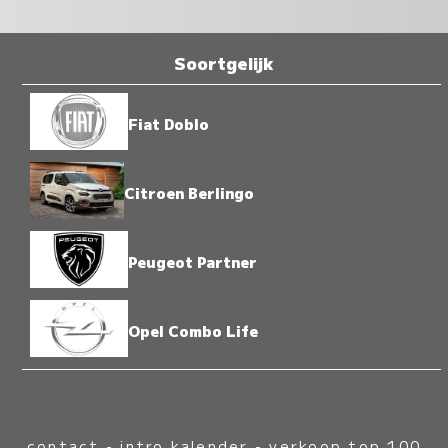
Soortgelijk
Fiat Doblo
Citroen Berlingo
Peugeot Partner
Opel Combo Life
contact
-
intro kalender
-
verkoop top 100