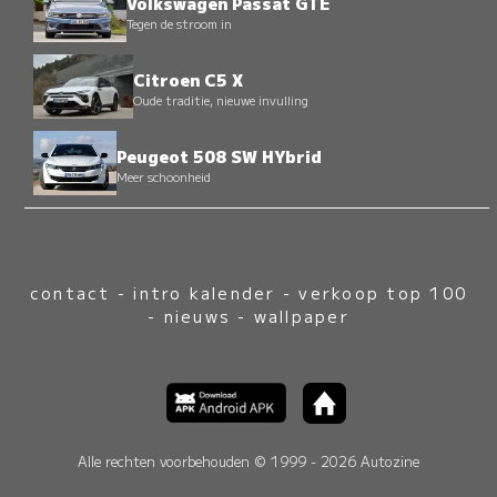
Volkswagen Passat GTE
Tegen de stroom in
Citroen C5 X
Oude traditie, nieuwe invulling
Peugeot 508 SW HYbrid
Meer schoonheid
contact
-
intro kalender
-
verkoop top 100
-
nieuws
-
wallpaper
Alle rechten voorbehouden © 1999 - 2026 Autozine