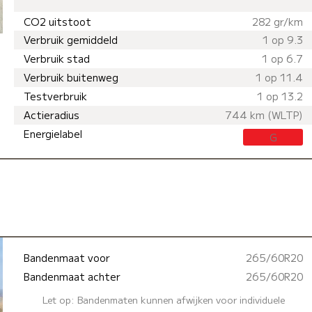
CO2 uitstoot
282 gr/km
Verbruik gemiddeld
1 op 9.3
Verbruik stad
1 op 6.7
Verbruik buitenweg
1 op 11.4
Testverbruik
1 op 13.2
Actieradius
744 km (WLTP)
Energielabel
G
Bandenmaat voor
265/60R20
Bandenmaat achter
265/60R20
Let op: Bandenmaten kunnen afwijken voor individuele