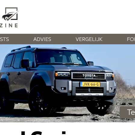
STS
ADVIES
VERGELIJK
FO
Te