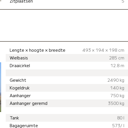
Zitplaatsen
5
Lengte × hoogte × breedte
493 × 194 × 198 cm
Wielbasis
285 cm
Draaicirkel
12.8 m
Gewicht
2490 kg
Kogeldruk
140 kg
Aanhanger
750 kg
Aanhanger geremd
3500 kg
Tank
80 l
Bagageruimte
573/ l