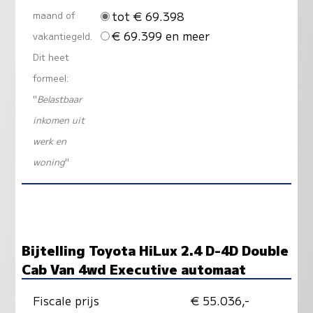
tot € 69.398
maand of
€ 69.399 en meer
vakantiegeld.
Dit heet
formeel:
"
Belastbaar
inkomen uit
werk en
woning
"
Bijtelling Toyota HiLux 2.4 D-4D Double
Cab Van 4wd Executive automaat
Fiscale prijs
€ 55.036,-