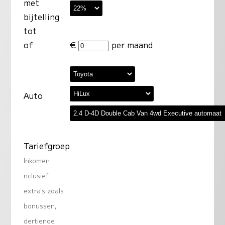
met
bijtelling
tot
of
€
per maand
Auto
Tariefgroep
Inkomen
nclusief
extra's zoals
bonussen,
dertiende