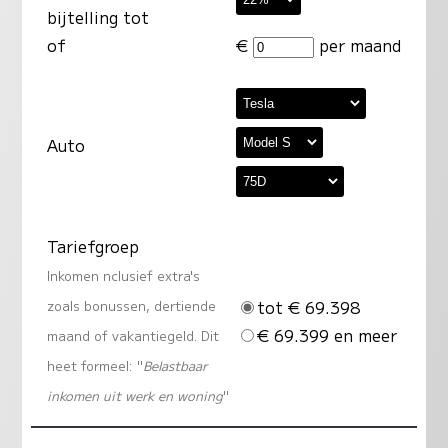
bijtelling tot
of
€
per maand
Auto
Tariefgroep
Inkomen nclusief extra's
tot € 69.398
zoals bonussen, dertiende
€ 69.399 en meer
maand of vakantiegeld. Dit
heet formeel: "
Belastbaar
inkomen uit werk en woning
"