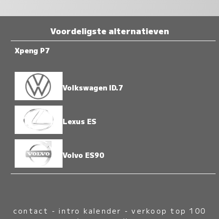
Voordeligste alternatieven
Xpeng P7
Volkswagen ID.7
Lexus ES
Volvo ES90
contact
-
intro kalender
-
verkoop top 100